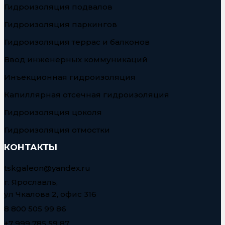
Гидроизоляция подвалов
Гидроизоляция паркингов
Гидроизоляция террас и балконов
Ввод инженерных коммуникаций
Инъекционная гидроизоляция
Капиллярная отсечная гидроизоляция
Гидроизоляция цоколя
Гидроизоляция отмостки
КОНТАКТЫ
tskgaleon@yandex.ru
г. Ярославль,
ул Чкалова 2, офис 316
8 800 505 99 86
+7 999 785 59 87