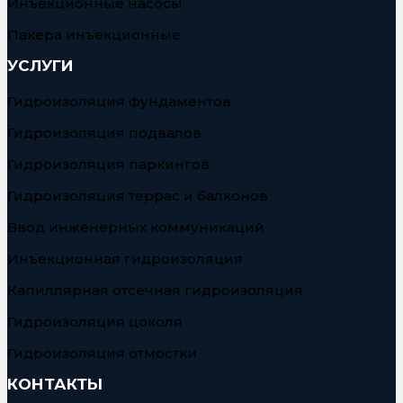
Инъекционные насосы
Пакера инъекционные
УСЛУГИ
Гидроизоляция фундаментов
Гидроизоляция подвалов
Гидроизоляция паркингов
Гидроизоляция террас и балконов
Ввод инженерных коммуникаций
Инъекционная гидроизоляция
Капиллярная отсечная гидроизоляция
Гидроизоляция цоколя
Гидроизоляция отмостки
КОНТАКТЫ