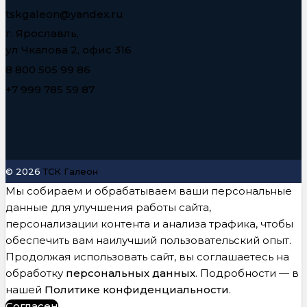
tskgaleon@yandex.ru
г. Ярославль,
ул Чкалова 2, офис 316
8 800 505 99 86
+7 999 785 59 87
© 2026
ТСК Галеон
Мы собираем и обрабатываем ваши персональные
данные для улучшения работы сайта,
персонализации контента и анализа трафика, чтобы
обеспечить вам наилучший пользовательский опыт.
Продолжая использовать сайт, вы соглашаетесь на
обработку
персональных данных
. Подробности — в
нашей
Политике конфиденциальности
.
Согласен