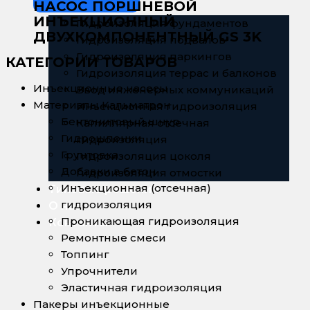
НАСОС ПОРШНЕВОЙ
Услуги
ИНЪЕКЦИОННЫЙ
Гидроизоляция фундаментов
ДВУХКОМПОНЕНТНЫЙ GS 3K
Гидроизоляция подвалов
Гидроизоляция паркингов
КАТЕГОРИИ ТОВАРОВ
Гидроизоляция террас и балконов
Инъекционные насосы
Ввод инженерных коммуникаций
Материалы Кальматрон
Инъекционная гидроизоляция
Бентонитовый шнур
Капиллярная отсечная
Гидрошпонки
гидроизоляция
Грунтовка
Гидроизоляция цоколя
Добавки в бетон
Гидроизоляция отмостки
Инъекционная (отсечная)
Типовые решения
гидроизоляция
О нас
Проникающая гидроизоляция
Контакты
Ремонтные смеси
Топпинг
Упрочнители
Эластичная гидроизоляция
Пакеры инъекционные