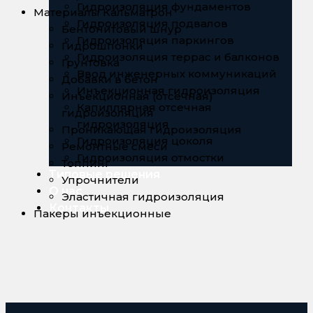
Гидроизоляция фундаментов
Материалы Кальматрон
Гидроизоляция подвалов
Бентонитовый шнур
Гидроизоляция паркингов
Гидрошпонки
Гидроизоляция террас и балконов
Грунтовка
Ввод инженерных коммуникаций
Добавки в бетон
Инъекционная гидроизоляция
Инъекционная (отсечная)
Капиллярная отсечная
гидроизоляция
гидроизоляция
Проникающая гидроизоляция
Гидроизоляция цоколя
Ремонтные смеси
Гидроизоляция отмостки
Топпинг
Типовые решения
Упрочнители
О нас
Эластичная гидроизоляция
Контакты
Пакеры инъекционные