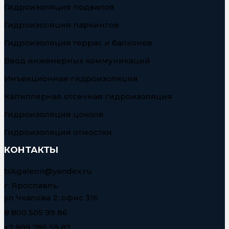
Гидроизоляция подвалов
Гидроизоляция паркингов
Гидроизоляция террас и балконов
Ввод инженерных коммуникаций
Инъекционная гидроизоляция
Капиллярная отсечная гидроизоляция
Гидроизоляция цоколя
Гидроизоляция отмостки
КОНТАКТЫ
tskgaleon@yandex.ru
г. Ярославль,
ул Чкалова 2, офис 316
8 800 505 99 86
+7 999 785 59 87